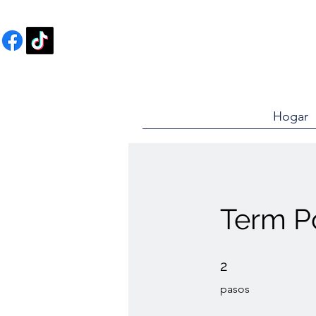
Hogar
Term P
2 pasos
2
pasos